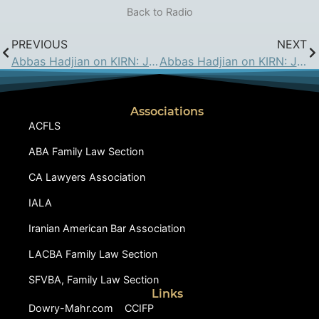
Back to Radio
PREVIOUS
NEXT
Abbas Hadjian on KIRN: Jan 4, 2019
Abbas Hadjian on KIRN: Jan 18, 2019
Associations
ACFLS
ABA Family Law Section
CA Lawyers Association
IALA
Iranian American Bar Association
LACBA Family Law Section
SFVBA, Family Law Section
Links
Dowry-Mahr.com
CCIFP